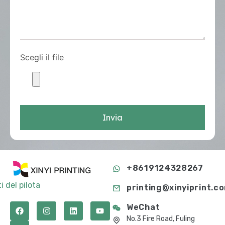
Scegli il file
Invia
+8619124328267
i del pilota
printing@xinyiprint.c
WeChat
No.3 Fire Road, Fuling