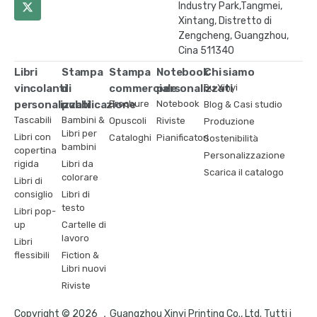
Industry Park,Tangmei,
Xintang, Distretto di
Zengcheng, Guangzhou,
Cina 511340
Libri
Stampa
Stampa
Notebook
Chi siamo
vincolanti
di
commerciale
personalizzati
Su Xinyi
personalizzati
pubblicazione
Brochure
Notebook
Blog & Casi studio
Tascabili
Bambini &
Opuscoli
Riviste
Produzione
Libri per
Libri con
Cataloghi
Pianificatori
Sostenibilità
bambini
copertina
Personalizzazione
rigida
Libri da
Scarica il catalogo
colorare
Libri di
consiglio
Libri di
testo
Libri pop-
up
Cartelle di
lavoro
Libri
flessibili
Fiction &
Libri nuovi
Riviste
Copyright © 2026 ，Guangzhou Xinyi Printing Co., Ltd. Tutti i