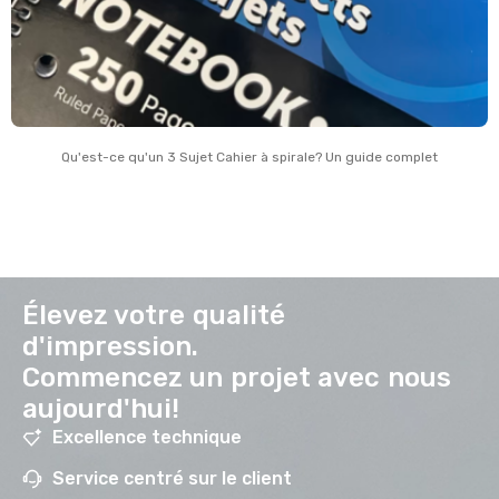
Qu'est-ce qu'un 3 Sujet Cahier à spirale? Un guide complet
Élevez votre qualité
d'impression.
Commencez un projet avec nous
aujourd'hui!
Excellence technique
Service centré sur le client