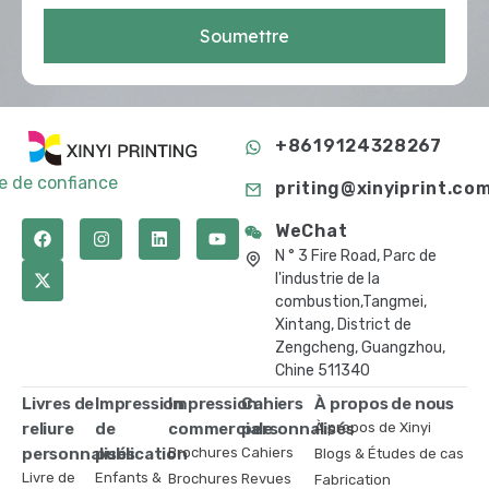
Soumettre
+8619124328267
te de confiance
priting@xinyiprint.co
WeChat
N ° 3 Fire Road, Parc de
l'industrie de la
combustion,Tangmei,
Xintang, District de
Zengcheng, Guangzhou,
Chine 511340
Livres de
Impression
Impression
Cahiers
À propos de nous
reliure
de
commerciale
personnalisés
À propos de Xinyi
personnalisés
publication
Brochures
Cahiers
Blogs & Études de cas
Livre de
Enfants &
Brochures
Revues
Fabrication