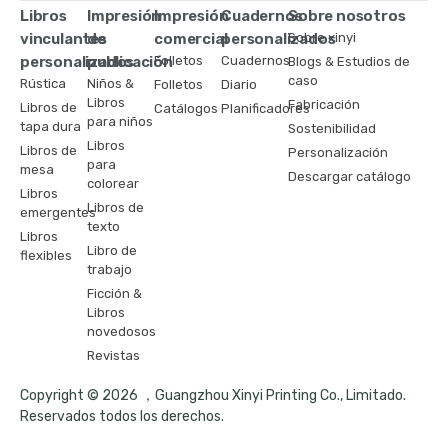
Libros
Impresión
Impresión
Cuadernos
Sobre nosotros
vinculantes
de
comercial
personalizados
Sobre xinyi
personalizados
publicación
Folletos
Cuadernos
Blogs & Estudios de
caso
Rústica
Niños &
Folletos
Diario
Libros
Fabricación
Libros de
Catálogos
Planificadores
para niños
tapa dura
Sostenibilidad
Libros
Libros de
Personalización
para
mesa
Descargar catálogo
colorear
Libros
Libros de
emergentes
texto
Libros
Libro de
flexibles
trabajo
Ficción &
Libros
novedosos
Revistas
Copyright © 2026 ，Guangzhou Xinyi Printing Co., Limitado.
Reservados todos los derechos.