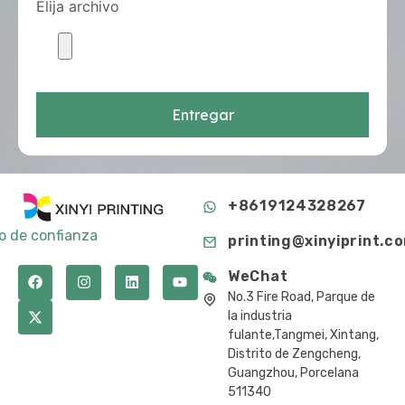
Elija archivo
Entregar
+8619124328267
to de confianza
printing@xinyiprint.c
WeChat
No.3 Fire Road, Parque de
la industria
fulante,Tangmei, Xintang,
Distrito de Zengcheng,
Guangzhou, Porcelana
511340