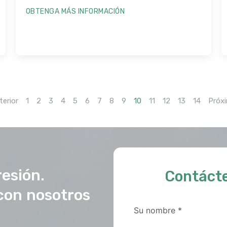
OBTENGA MÁS INFORMACIÓN
terior
1
2
3
4
5
6
7
8
9
10
11
12
13
14
Próx
resión.
Contáct
con nosotros
Su nombre
*