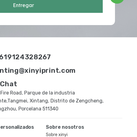
Entregar
619124328267
inting@xinyiprint.com
Chat
 Fire Road, Parque de la industria
nte,Tangmei, Xintang, Distrito de Zengcheng,
gzhou, Porcelana 511340
ersonalizados
Sobre nosotros
Sobre xinyi