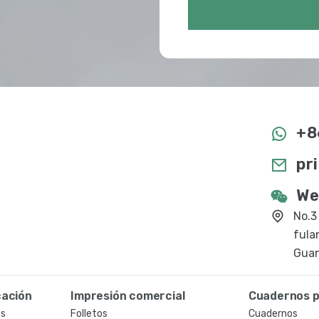
+8
pr
We
No.3
fula
Guan
cación
Impresión comercial
Cuadernos p
os
Folletos
Cuadernos