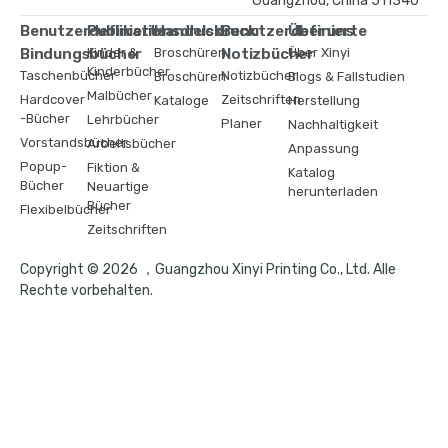
Guangzhou, China 511340
Benutzerdefinierte
Publikationsdruck
Handelsdruck
Benutzerdefinierte
Über uns
Bindungsbücher
Kinder &
Broschüren
Notizbücher
Über Xinyi
Kinderbücher
Taschenbücher
Notizbücher
Broschüren
Blogs & Fallstudien
Malbücher
Hardcover
Zeitschriften
Kataloge
Herstellung
-Bücher
Lehrbücher
Planer
Nachhaltigkeit
Vorstandsbücher
Arbeitsbücher
Anpassung
Popup-
Fiktion &
Katalog
Bücher
Neuartige
herunterladen
Bücher
Flexibelbücher
Zeitschriften
Copyright © 2026 ，Guangzhou Xinyi Printing Co., Ltd. Alle
Rechte vorbehalten.