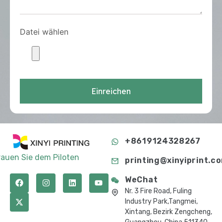
Datei wählen
Einreichen
+8619124328267
rauen Sie dem Piloten
printing@xinyiprint.c
WeChat
Nr. 3 Fire Road, Fuling
Industry Park,Tangmei,
Xintang, Bezirk Zengcheng,