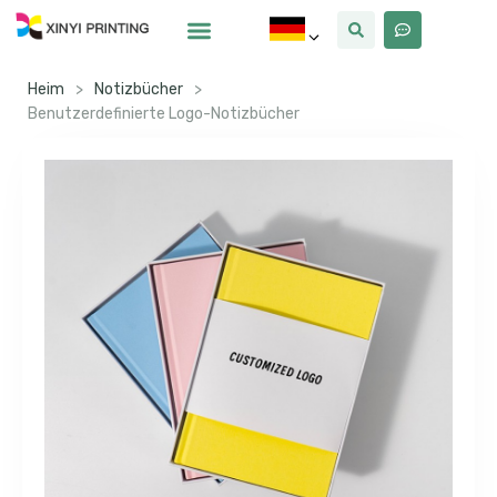
Warum Xinyi
Über Uns
Heim
>
Notizbücher
>
Benutzerdefinierte Logo-Notizbücher