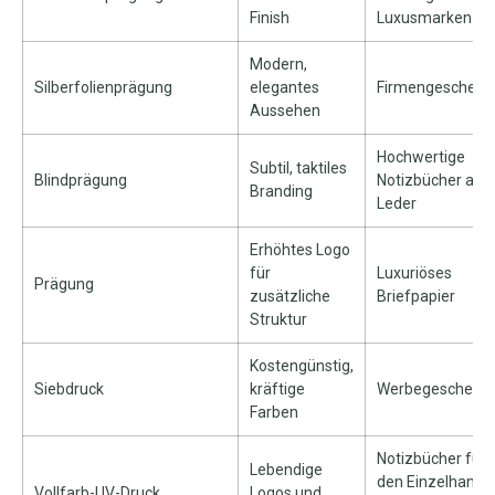
Finish
Luxusmarken
Modern,
Silberfolienprägung
elegantes
Firmengeschenk
Aussehen
Hochwertige
Subtil, taktiles
Blindprägung
Notizbücher aus
Branding
Leder
Erhöhtes Logo
für
Luxuriöses
Prägung
zusätzliche
Briefpapier
Struktur
Kostengünstig,
Siebdruck
kräftige
Werbegeschenk
Farben
Notizbücher für
Lebendige
den Einzelhande
Vollfarb-UV-Druck
Logos und