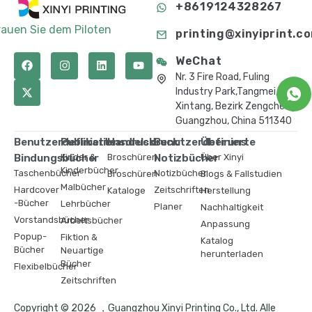
+8619124328267
rauen Sie dem Piloten
printing@xinyiprint.c
WeChat
Nr. 3 Fire Road, Fuling
Industry Park,Tangmei,
Xintang, Bezirk Zengcheng,
Guangzhou, China 511340
Benutzerdefinierte
Publikationsdruck
Handelsdruck
Benutzerdefinierte
Über uns
Bindungsbücher
Kinder &
Broschüren
Notizbücher
Über Xinyi
Kinderbücher
Taschenbücher
Notizbücher
Broschüren
Blogs & Fallstudien
Malbücher
Hardcover
Zeitschriften
Kataloge
Herstellung
-Bücher
Lehrbücher
Planer
Nachhaltigkeit
Vorstandsbücher
Arbeitsbücher
Anpassung
Popup-
Fiktion &
Katalog
Bücher
Neuartige
herunterladen
Bücher
Flexibelbücher
Zeitschriften
Copyright © 2026 ，Guangzhou Xinyi Printing Co., Ltd. Alle