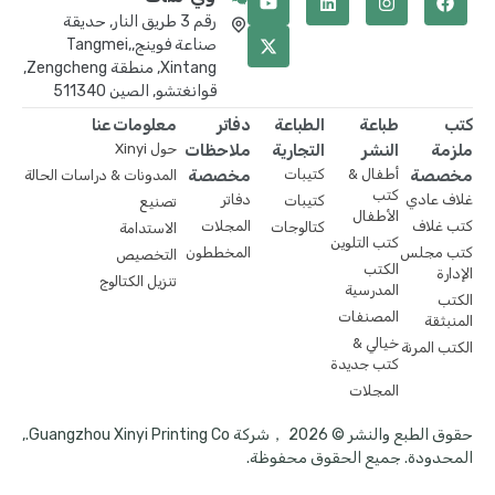
رقم 3 طريق النار, حديقة
صناعة فوينج,Tangmei,
Xintang, منطقة Zengcheng,
قوانغتشو, الصين 511340
كتب
طباعة
الطباعة
دفاتر
معلومات عنا
ملزمة
النشر
التجارية
ملاحظات
حول Xinyi
مخصصة
أطفال &
كتيبات
مخصصة
المدونات & دراسات الحالة
كتب
غلاف عادي
دفاتر
كتيبات
تصنيع
الأطفال
كتب غلاف
المجلات
كتالوجات
الاستدامة
كتب التلوين
كتب مجلس
المخططون
التخصيص
الكتب
الإدارة
تنزيل الكتالوج
المدرسية
الكتب
المصنفات
المنبثقة
خيالي &
الكتب المرنة
كتب جديدة
المجلات
حقوق الطبع والنشر © 2026 ，شركة Guangzhou Xinyi Printing Co.,
المحدودة. جميع الحقوق محفوظة.