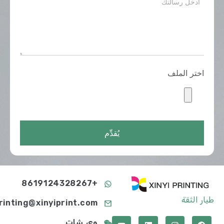
اختر الملف
يُقدِّم
+8619124328267
طيار الثقة
printing@xinyiprint.com
وي شات