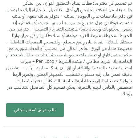
تم تصميم كل دفتر ملاحظات بعناية لتحقيق التوازن بين الشكل
والوظيفة. من الغلاف الخارجي إلى أدق التفاصيل الداخلية, إليك ما يدخل
في دفتر ملاحظات عالي الجودة: الغلاف - متوفر بغلاف مقوى أو غلاف
ناعم, ملفوفة في ورق مطبوع حسب الطلب, بو الجلود, أو القماش. إنه
يحمي المحتويات ويحدد نغمة علامتك التجارية. التجليد - اختر من بين
الخيوط المخيطة, ملزمة الغراء, دوامة, أو سلك-O. يوفر كل خيار توازنًا
مختلفًا للمتانة, القدرة على وضع مسطح, والتصميم. الصفحات الداخلية -
مصنوعة عادةً من الورق الفاخر الخالي من الخشب أو المعاد تدويره, مع
حكم, منقط, فارغ, أو تخطيطات مطبوعة خصيصًا لتناسب حالة الاستخدام
الخاصة بك. شريط مطاطي / علامة الشريط / Pen Loop – ميزات
اختيارية تضيف المنفعة والأناقة. أوراق النهاية & عصابات الرأس – تفاصيل
دقيقة تعمل على رفع مستوى تشطيب الكمبيوتر الدفتري وتعزيز الربط.
سواء كنت بحاجة إلى مجلة أنيقة خاصة بالشركة أو دفتر ملاحظات
مخصص بالكامل للبيع بالتجزئة, يمكن تصميم كل التفاصيل لتتناسب مع
رؤيتك.
طلب عرض أسعار مجاني