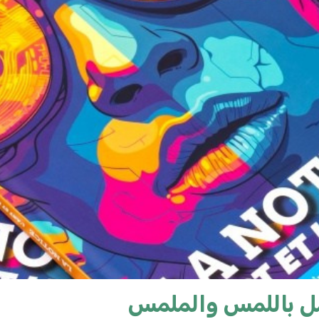
ل باللمس والملمس