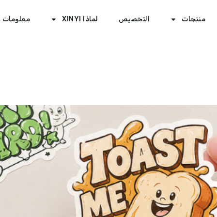
منتجات
التخصيص
لماذا XINYI
معلومات ع