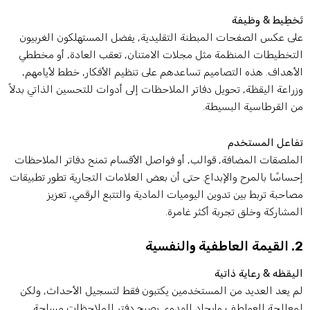
َخطِيط & وظيفة
لى عكس الصفحات المبطنة التقليدية, يفضل المستهلكون الغربيون
لتخطيطات المنظمة مثل مجلات الامتنان, تعقب العادة, أو مخططي
لأهداف. هذه التصاميم تساعدهم على تنظيم الأفكار, خطط لأيامهم,
زراعة اليقظة, تحويل دفاتر الملاحظات إلى أدوات للتحسين الذاتي بدلاً
ن القرطاسية البسيطة.
فاعل المستخدم
لملصقات المضافة, قوالب, أو فواصل الأقسام تمنح دفاتر الملاحظات
حساسًا بالمرح والإبداع. حتى أن بعض العلامات التجارية تطور تطبيقات
صاحبة تربط بين تدوين اليوميات المادية والتتبع الرقمي, تعزيز
لمشاركة وخلق تجربة أكثر غامرة.
عاطفية والنفسية
ليقظه & رعاية ذاتية
م يعد العديد من المستخدمين يكتبون فقط لتسجيل الأحداث, ولكن
معالجة العواطف وإيجاد الهدوء. يصبح دفتر الملاحظات مساحة