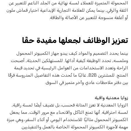
لمحمولة المتميزة للعملاء لمسة نهائية من الجلد الناعم للتعبير عن
لثقة والرقي, بينما يمكن للعلامة التجارية الإبداعية اختيار قماش ملون
و أغلفة منسوجة للتعبير عن الأصالة والطاقة.
عزيز الوظائف لجعلها مفيدة حقًا
ينما يحدد التصميم والمواد كيف يبدو جهاز الكمبيوتر المحمول
ملمسه, تحدد الوظيفة كيفية أدائها. للمستهلكين الحديثة, أصبحت
لراحة وتعدد الاستخدامات من العوامل الرئيسية في تحديد قيمة
المنتج. للمشترين B2B, غالبًا ما تُحدث هذه التفاصيل المدروسة فرقًا
ين دفتر ملاحظات عادي وآخر متميز في السوق.
وايا معدنية واقية
لزوايا المعدنية لا تعزز المتانة فحسب، بل تضيف أيضًا لمسة راقية,
مسة احترافية. أنها تمنع التآكل والانحناء مع مرور الوقت, مما يجعل
لكمبيوتر المحمول مثاليًا للاستخدام اليومي أو أثناء السفر، وهي ميزة
همة لأجهزة الكمبيوتر المحمولة الخاصة بالعمل والتنفيذيين.