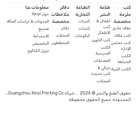
كتب
طباعة
الطباعة
دفاتر
معلومات عنا
ملزمة
النشر
التجارية
ملاحظات
حول Xinyi
مخصصة
أطفال &
كتيبات
مخصصة
المدونات & دراسات الحالة
كتب
غلاف عادي
دفاتر
كتيبات
تصنيع
الأطفال
كتب غلاف
المجلات
كتالوجات
الاستدامة
كتب التلوين
كتب مجلس
المخططون
التخصيص
الكتب
الإدارة
تنزيل الكتالوج
المدرسية
الكتب
المصنفات
المنبثقة
خيالي &
الكتب المرنة
كتب جديدة
المجلات
حقوق الطبع والنشر © 2026 ，شركة Guangzhou Xinyi Printing Co.,
المحدودة. جميع الحقوق محفوظة.