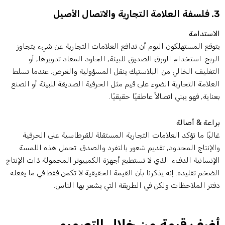
لتجارية والاتصال الأصيل
لاستدامة
توقع المستهلكون اليوم أن تدافع العلامات التجارية عن شيء يتجاوز
لربح. استخدام الورق الصديق للبيئة, الجلود المعاد تدويرها, أو
لتغليف الخالي من البلاستيك ينقل المسؤولية والغرض. عندما تسلط
لعلامة التجارية الضوء على قيم مثل الحرفية الصديقة للبيئة أو الصنع
عناية, فهو يبني اتصالاً عاطفيًا حقيقيًا.
راعة & أصالة
البًا ما تؤكد العلامات التجارية المستقلة للقرطاسية على الحرفية
الإنتاج المحدود, تقديم شعور بالتفرد والصدق. تحمل هذه اللمسة
لإنسانية الدفء الذي لا تستطيع أجهزة الكمبيوتر المحمولة ذات الإنتاج
لضخم تقليده. إنه يذكرنا بأن القيمة الحقيقية لا تكمن فقط في ما يفعله
فتر الملاحظات ولكن في الطريقة التي يشعر بها الناس.
ضف قيمة من خلال التصميم