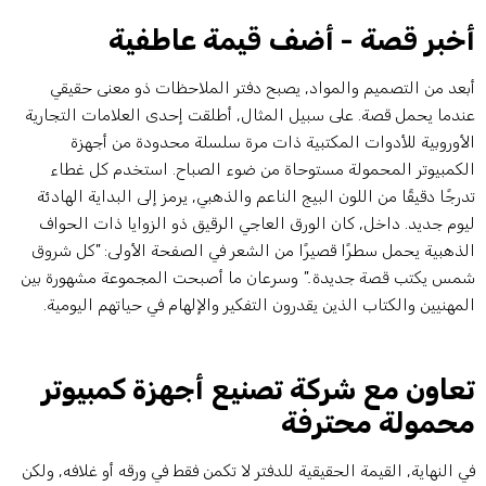
خبر قصة - أضف قيمة عاطفية
بعد من التصميم والمواد, يصبح دفتر الملاحظات ذو معنى حقيقي
ندما يحمل قصة. على سبيل المثال, أطلقت إحدى العلامات التجارية
لأوروبية للأدوات المكتبية ذات مرة سلسلة محدودة من أجهزة
لكمبيوتر المحمولة مستوحاة من ضوء الصباح. استخدم كل غطاء
درجًا دقيقًا من اللون البيج الناعم والذهبي, يرمز إلى البداية الهادئة
يوم جديد. داخل, كان الورق العاجي الرقيق ذو الزوايا ذات الحواف
لذهبية يحمل سطرًا قصيرًا من الشعر في الصفحة الأولى:
"كل شروق
مس يكتب قصة جديدة."
وسرعان ما أصبحت المجموعة مشهورة بين
لمهنيين والكتاب الذين يقدرون التفكير والإلهام في حياتهم اليومية.
عاون مع شركة تصنيع أجهزة كمبيوتر
حمولة محترفة
ي النهاية, القيمة الحقيقية للدفتر لا تكمن فقط في ورقه أو غلافه, ولكن