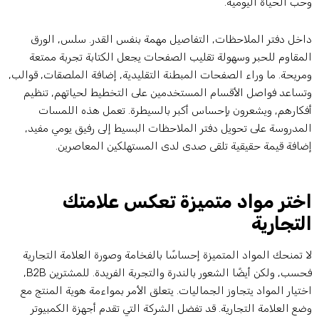
حب الحياة اليومية.
اخل دفتر الملاحظات, التفاصيل مهمة بنفس القدر. سلس, الورق
لمقاوم للحبر وسهولة تقليب الصفحات يجعل الكتابة تجربة ممتعة
مريحة. ما وراء الصفحات المبطنة التقليدية, إضافة الملصقات, قوالب,
تساعد فواصل الأقسام المستخدمين على التخطيط لحياتهم, تنظيم
فكارهم, ويشعرون بإحساس أكبر بالسيطرة. تعمل هذه اللمسات
لمدروسة على تحويل دفتر الملاحظات البسيط إلى رفيق يومي مفيد,
ضافة قيمة حقيقية تلقى صدى لدى المستهلكين المعاصرين.
ختر مواد متميزة تعكس علامتك
لتجارية
ا تمنحك المواد المتميزة إحساسًا بالفخامة وصورة العلامة التجارية
فحسب, ولكن أيضًا الشعور بالندرة والتجربة الفريدة. للمشترين B2B,
ختيار المواد يتجاوز الجماليات. يتعلق الأمر بمواءمة هوية المنتج مع
ضع العلامة التجارية. قد تفضل الشركة التي تقدم أجهزة الكمبيوتر