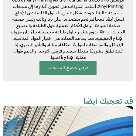
مؤسس &
CEO of Xinyi Printing As the Founder and CEO of
Xinyi Printing
, أساعد الشركات على تحويل أفكارها إلى منتجات
مطبوعة عالية الجودة بشكل عملي, الحلول القائمة على الإنتاج.
أعمل أيضًا كمحاضر نجم معتمد من علي بابا ونائب رئيس جمعية
صناعة الطباعة, تبادل الأفكار العملية حول الطباعة والتصنيع
الحديث. و Xini, نقوم بتطوير حلول طباعة مخصصة بناءً على ظروف
الإنتاج الحقيقية، مما يساعد العملاء على اختيار المواد المناسبة,
الهياكل, والمواصفات لموازنة التكلفة, متانة, والتأثير البصري. إذا
كنت تطلق مشروعًا جديدًا, سيقدم فريقي التوجيه والدعم طوال
عملية الإنتاج بأكملها.
عرض جميع المنتجات
د تعجبك أيضًا