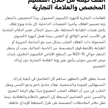
لمخصص والعلامة التجارية
لعلامات التجارية لأجهزة الكمبيوتر المحمول, يبدأ التخصيص بالشعار,
ليه تصميم الغلاف, وأخيرا الصفحات الداخلية. كل مادة ونوع غلاف
كمل تقنيات الطباعة المختلفة. على سبيل المثال, تعتبر الدفاتر الجلدية
ي الأنسب لختم الرقائق أو النقش, بينما تعمل أجهزة الكمبيوتر
لمحمولة ذات الغلاف الصلب بشكل جيد مع الشاشة الحريرية أو
لطباعة بالأشعة فوق البنفسجية. من الناحية المثالية, يجب أن يشغل
الشعار حوالي 15-20% من السطح الأمامي للكمبيوتر الدفتري, إنشاء
رض تقديمي متوازن وأنيق يعزز رؤية العلامة التجارية دون إرباك
لتصميم.
ندما يتعلق الأمر بالمظهر, تساهم كل التفاصيل في كيفية إدراك
لمستهلكين للجودة والشخصية. غطاء جلدي ناعم يدعو اللمس وينقل
لدفء, في حين أن الغلاف الصلب المصنوع جيدًا يوفر الرضا البصري
اللمسي. تشير التصاميم البسيطة إلى الشعور بالنظام والعقلانية, بينما
نقل دفاتر الملاحظات المصممة على طراز المخطط الإبداع, عاطفة,