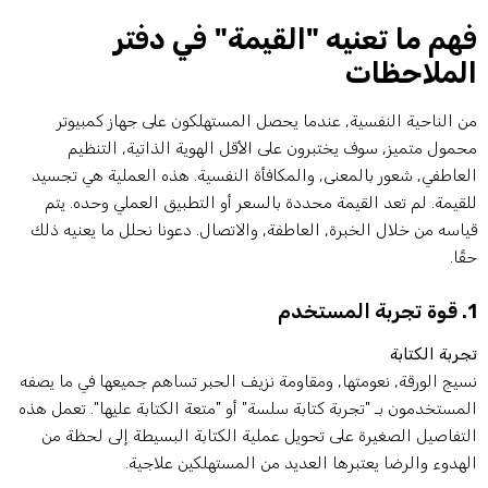
هم ما تعنيه "القيمة" في دفتر
لملاحظات
ن الناحية النفسية, عندما يحصل المستهلكون على جهاز كمبيوتر
حمول متميز, سوف يختبرون على الأقل الهوية الذاتية, التنظيم
لعاطفي, شعور بالمعنى, والمكافأة النفسية. هذه العملية هي تجسيد
لقيمة. لم تعد القيمة محددة بالسعر أو التطبيق العملي وحده. يتم
ياسه من خلال الخبرة, العاطفة, والاتصال. دعونا نحلل ما يعنيه ذلك
قًا.
 المستخدم
جربة الكتابة
سيج الورقة, نعومتها, ومقاومة نزيف الحبر تساهم جميعها في ما يصفه
لمستخدمون بـ "تجربة كتابة سلسة" أو "متعة الكتابة عليها". تعمل هذه
لتفاصيل الصغيرة على تحويل عملية الكتابة البسيطة إلى لحظة من
لهدوء والرضا يعتبرها العديد من المستهلكين علاجية.