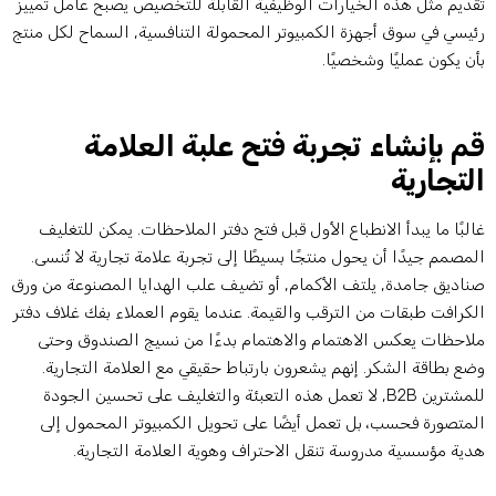
قديم مثل هذه الخيارات الوظيفية القابلة للتخصيص يصبح عامل تمييز
ئيسي في سوق أجهزة الكمبيوتر المحمولة التنافسية, السماح لكل منتج
أن يكون عمليًا وشخصيًا.
م بإنشاء تجربة فتح علبة العلامة
لتجارية
البًا ما يبدأ الانطباع الأول قبل فتح دفتر الملاحظات. يمكن للتغليف
لمصمم جيدًا أن يحول منتجًا بسيطًا إلى تجربة علامة تجارية لا تُنسى.
ناديق جامدة, يلتف الأكمام, أو تضيف علب الهدايا المصنوعة من ورق
لكرافت طبقات من الترقب والقيمة. عندما يقوم العملاء بفك غلاف دفتر
لاحظات يعكس الاهتمام والاهتمام بدءًا من نسيج الصندوق وحتى
ضع بطاقة الشكر. إنهم يشعرون بارتباط حقيقي مع العلامة التجارية.
للمشترين B2B, لا تعمل هذه التعبئة والتغليف على تحسين الجودة
لمتصورة فحسب، بل تعمل أيضًا على تحويل الكمبيوتر المحمول إلى
دية مؤسسية مدروسة تنقل الاحتراف وهوية العلامة التجارية.