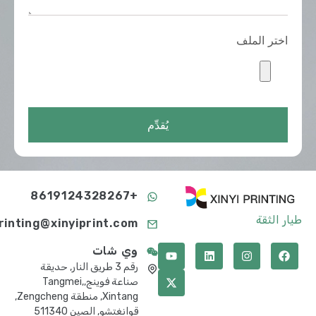
اختر الملف
يُقدِّم
+8619124328267
طيار الثقة
printing@xinyiprint.com
وي شات
رقم 3 طريق النار, حديقة
صناعة فوينج,Tangmei,
Xintang, منطقة Zengcheng,
قوانغتشو, الصين 511340