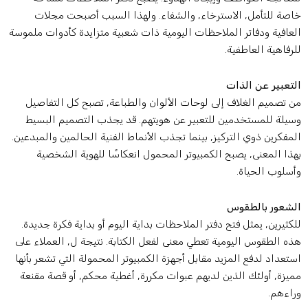
اصة للتأمل, الاسترخاء, والشفاء. ولهذا السبب أصبحت مجلات
لعافية ودفاتر الملاحظات اليومية ذات شعبية متزايدة كأدوات ملموسة
لرفاهية العاطفية.
لتعبير عن الذات
ن تصميم الغلاف إلى لوحات الألوان والطباعة, تصبح كل التفاصيل
سيلة للمستخدمين للتعبير عن هويتهم. قد يجذب التصميم البسيط
لمفكرين ذوي التركيز, بينما تجذب الأنماط الفنية الحالمين والمبدعين.
هذا المعنى, يصبح الكمبيوتر المحمول انعكاسًا للهوية الشخصية
أسلوب الحياة.
لشعور بالطقوس
لكثيرين, يمثل فتح دفتر الملاحظات بداية اليوم أو بداية فكرة جديدة.
ذه الطقوس اليومية تعطي معنى لفعل الكتابة. نتيجة ل, العملاء على
ستعداد لدفع المزيد مقابل أجهزة الكمبيوتر المحمولة التي تشعر بأنها
ميزة, أولئك الذين لديهم عبوات مكررة, أغطية محكم, أو قصة مقنعة
راءهم.