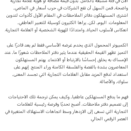
لآن في فئة مشبعة بالكامل. بدون قيمة مضافة أو هوية علامة تجارية
اضحة, فمن السهل أن تقع الشركات في حرب أسعار. في الماضي,
شترى المستهلكون دفاتر الملاحظات في المقام الأول كأدوات لتدوين
لمعلومات. اليوم, لكن, يراها الكثيرون كوسيلة للتعبير العاطفي,
نعكاس لأسلوب الحياة, وامتدادًا للهوية الشخصية أو العلامة التجارية.
لكمبيوتر المحمول الذي يخدم غرضه الأساسي فقط لم يعد قادرًا على
لتميز. تظهر القيمة الحقيقية عندما يثير دفتر الملاحظات شعورًا ما, عند
لإمساك به يخلق إحساسًا بالارتباط أو الانتماء. يهتم المستهلكون
لمعاصرون بشدة بالقصة والفلسفة الكامنة وراء المنتج. إنهم على
ستعداد لدفع المزيد مقابل العلامات التجارية التي تجسد المعنى,
لوك, والأصالة.
هم ما يدفع المستهلكين عاطفيا, وكيف يمكن ترجمة تلك الاحتياجات
لى تصميم دفتر ملاحظات, أصبح تحديًا وفرصة رئيسية للعلامات
لتجارية التي تسعى إلى الازدهار وسط اتجاهات الاستهلاك المتغيرة في
لعصر الرقمي الحالي.