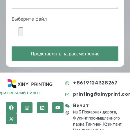
Выберите файл
Представлять на рассмотрение
+8619124328267
ерительный пилот
printing@xinyprint.co
Вичат
№ 3 Пожарная дорога,
Фулинг промышленного
парка,Тангмей, Ксинтанг,