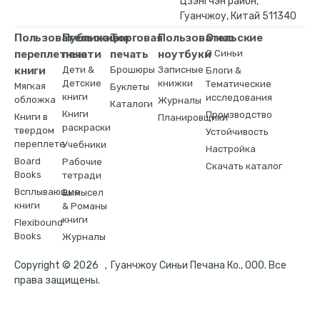
Цзэнгчэн район,
Гуанчжоу, Китай 511340
Пользовательские
Публикация
Торговая
Пользовательские
О нас
переплетные
печати
печать
ноутбуки
О Синьи
книги
Дети &
Брошюры
Записные
Блоги &
Детские
книжки
Тематические
Мягкая
Буклеты
книги
исследования
обложка
Журналы
Каталоги
Книги
Производство
Книги в
Планировщики
раскраски
твердом
Устойчивость
переплете
Учебники
Настройка
Board
Рабочие
Скачать каталог
Books
тетради
Всплывающие
Вымысел
книги
& Романы
книги
Flexibound
Books
Журналы
Copyright © 2026 ，Гуанчжоу Синьи Печана Ко., ООО. Все
права защищены.