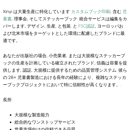
Xinyi は大量生産に特化しています
カスタムブック印刷
, 含む
児
童書
, 理事会, そしてステッカーブック. 統合サービスは編集をカ
バーします, デザイン, 生産, と包装
. と
FSC認証
, ヨーロッパお
よび北米市場をターゲットとした環境に配慮したブランドに最
適です。
.
あなたが出版社の場合, 小売業者, または大規模なステッカーブ
ックの生産を計画している確立されたブランド, 信義は容量を提
供します, 認証, 大規模に提供するための品質管理システム. 彼ら
の 28+ 児童書製造における長年の経験により、複雑なステッカ
ーブックプロジェクトにおいて特に信頼性が高くなります。.
長所:
大規模な製造能力
総合的なワンストップサービス
世界市場向けの信頼できる品質