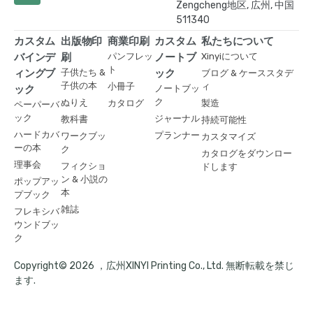
Zengcheng地区, 広州, 中国
511340
カスタム
出版物印
商業印刷
カスタム
私たちについて
バインデ
刷
パンフレッ
ノートブ
Xinyiについて
ト
ィングブ
子供たち &
ック
ブログ & ケーススタデ
子供の本
小冊子
ィ
ック
ノートブッ
ク
ぬりえ
カタログ
製造
ペーパーバ
ック
ジャーナル
教科書
持続可能性
ハードカバ
プランナー
ワークブッ
カスタマイズ
ーの本
ク
カタログをダウンロー
理事会
フィクショ
ドします
ン & 小説の
ポップアッ
本
プブック
雑誌
フレキシバ
ウンドブッ
ク
Copyright© 2026 ，広州XINYI Printing Co., Ltd. 無断転載を禁じ
ます.