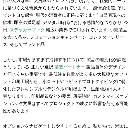
クの人気は単に文房具のトレンドだけではなく、社会的ニーズ
に基づく文化現象からもたらされています。, 感情的価値, そし
てレトロな感性. 現代の消費者に正確に応えます’ 自己表現への
欲求, 即座の満足感, デジタル時代における感情的なつながり. 今
日,
ステッカーブック
幅広い業界で使用されています, 小売製品
を含む, 教材, プロモーションキャンペーン, コレクターシリー
ズ, そしてブランド品.
しかし, 市場がますます混雑するにつれて, 製品の差別化が課題
となっている. 正しい選択
製造パートナー
製品自体のデザイン
と同じくらい重要です. 最低注文数量がより多い大規模なオフセ
ット印刷工場から、小ロットやラピッドプロトタイピングに特
化したフレキシブルなデジタル印刷機まで、生産能力は大きく
異なります。. 印刷品質などの要因, 所要時間, カスタマイズオプ
ション, 注文量はすべてプロジェクトの成功に影響を与える可能
性があります.
オプションをナビゲートしやすくするために, 私たちは、米国に