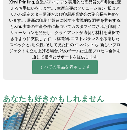
Xinyi Printing
, 企業がアイデアを実用的な高品質の印刷物に変
えるお手伝いをします。, 生産主導のソリューション. 私はア
リババ認定スター講師および印刷産業協会の副会長も務めて
います。, 最新の印刷と製造に関する実践的な洞察を共有する.
とXini, 実際の生産条件に基づいてカスタマイズされた印刷ソ
リューションを開発し、クライアントが適切な材料を選択で
きるように支援します。, 構造物, コストバランスを考慮した
スペックと, 耐久性, そして見た目のインパクトも. 新しいプロ
ジェクトを立ち上げる場合, 私のチームは生産プロセス全体を
通して指導とサポートを提供します.
すべての製品を表示します
あなたも好きかもしれません