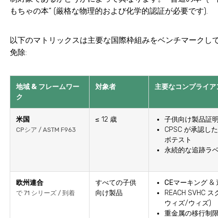
もちゃの本” (厳格な物理的および化学的認証が必要です).
以下のマトリックスは主要な国際枠組みをベンチマークしてい
免除:
地域 & フレームワー
対象者
主要なコンプライア
ク
米国
≤ 12 歳
子供向け製品証明
CPSC が承認
CPシア / ASTM F963
ボテスト
永続的な追跡ラ
欧州連合
すべての子供
CEマーキング
&
向け製品
REACH SVHC ス
で 71 シリーズ / 到着
ウィズ/ウィズ)
重金属の移行制