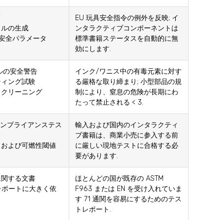
EU 玩具安全指令の例外を反映; イ
イルの生成
ンタラクティブコンポーネントは
71 安全パラメータ
標準書籍ステータスを自動的に無
効にします.
ルの安全警告
インク/ワニス中の有毒元素に対す
ティング試験
る厳格な取り締まり; 小型部品の規
スクリーニング
制により、窒息の危険が長期にわ
たって禁止される < 3.
ンプライアンステス
輸入および国内のインタラクティ
ブ書籍は、商業小売に参入する前
, および可燃性閾値
に厳しい現地テストに合格する必
要があります.
に関する文書
ほとんどの国が既存の ASTM
験レポートに大きく依
F963 または EN を受け入れていま
す 71 通関を容易にするためのテス
トレポート.