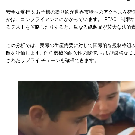
安全な航行 & お子様の塗り絵が世界市場へのアクセスを
かは、コンプライアンスにかかっています。. REACH 
るテストを省略したりすると、単なる紙製品が莫大な法的責
この分析では、実際の生産需要に対して国際的な規制枠組みをベ
限を評価します, で 71 機械的耐久性の閾値, および厳格な D
されたサプライ チェーンを確保できます。.