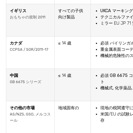
イギリス
すべての子供
UKCA マーキング
向け製品
テクニカルファ
おもちゃの規制 2011
ミラー EU JP 
カナダ
≤ 14 歳
必須
バイリンガ
重金属表面コー
CCPSA / SOR/2011-17
機械的危険性の
中国
≤ 14 歳
必須
GB 6675
コ
ト
GB 6675 シリーズ
機械式, 化学薬品
その他の市場
地域固有の
現地の税関遵守
米国/EU の試
AS/NZS, GSO, メルコス
存
ール