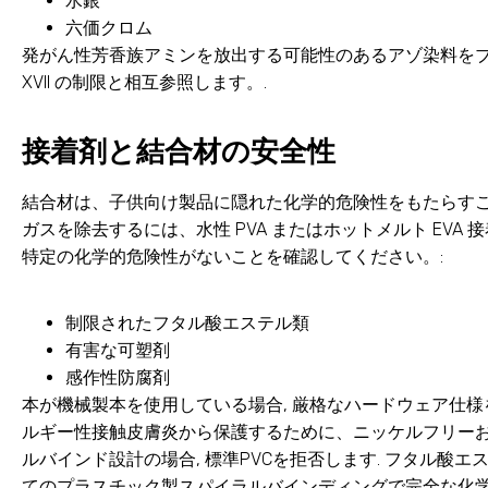
水銀
六価クロム
発がん性芳香族アミンを放出する可能性のあるアゾ染料をブロ
XVII の制限と相互参照します。.
接着剤と結合材の安全性
結合材は、子供向け製品に隠れた化学的危険性をもたらすこ
ガスを除去するには、水性 PVA またはホットメルト EVA
特定の化学的危険性がないことを確認してください。:
制限されたフタル酸エステル類
有害な可塑剤
感作性防腐剤
本が機械製本を使用している場合, 厳格なハードウェア仕様
ルギー性接触皮膚炎から保護するために、ニッケルフリーお
ルバインド設計の場合, 標準PVCを拒否します. フタル酸エス
てのプラスチック製スパイラルバインディングで完全な化学