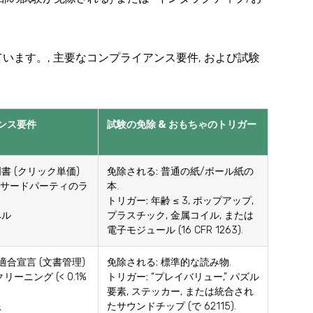
ます。, 主要なコンプライアンス要件, および試験
ンス要件
試験の免除 & おもちゃのトリガー
書 (
クリック単価
)
免除される:
普通の紙/ボール紙の
したサードパーティのラ
本.
トリガー:
年齢 ≤ 3, ポップアップ,
ベル
プラスチック, 金属コイル, または
電子モジュール (16 CFR 1263).
 適合宣言 (文書管理)
免除される:
標準的な読み物.
クリーニング (< 0.1%
トリガー:
“プレイバリュー,” パズル
要素, ステッカー, または統合され
限
たサウンドチップ (で 62115).