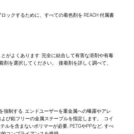
ックするために、すべての着色剤を REACH 付属書
とがよくあります. 完全に結合して有害な溶剤や有毒
 接着剤を選択してください。. 接着剤を詳しく調べて、
を強制する. エンドユーザーを重金属への曝露やアレ
よび鉛フリーの金属ステープルを指定します。. コイ
テルを含まないポリマーが必要, PETGやPPなど, すべ
的コンプライアンスを維持.