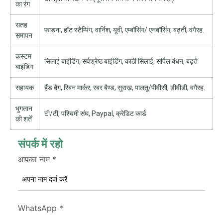
का रंग
सतह
फाड़ना, हॉट स्टैम्पिंग, वार्निश, यूवी, एम्बॉसिंग/ एनबॉसिंग, बढ़ती, वगैरह.
समापन
कस्टम
सिलाई बाइंडिंग, सर्वश्रेष्ठ बाइंडिंग, काठी सिलाई, सर्पिल बंधन, बढ़ते
बाइंडिंग
सहायक
हैंड बैग, रिबन मार्कर, रबर बैण्ड, सुराख़, पालतू/पीवीसी, डीवीडी, वगैरह.
भुगतान
टी/टी, पश्चिमी संघ, Paypal, क्रेडिट कार्ड
की शर्तें
संपर्क में रहो
आपका नाम
*
WhatsApp
*