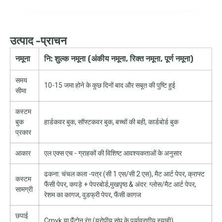
उत्पाद -प्राचन
नमूना
नि: शुल्क नमूना (अंकीय नमूना, रिक्त नमूना, पूर्ण नमूना)
समय
10-15 जमा होने के कुछ दिनों बाद और सबूत की पुष्टि हुई
सीमा
कस्टम
बुक
हार्डकवर बुक, सॉफ्टकवर बुक, बच्चों की बही, कार्डबोर्ड बुक
प्रकार
आकार
एल एक्स एच - ग्राहकों की विशिष्ट आवश्यकताओं के अनुसार
ढकना: चंचल कला -पत्र (सी 1 एस/सी 2 एस), मैट आर्ट पेपर, क्राफ्ट
कस्टम
फैंसी पेपर, कपड़े + पेपरबोर्ड,मुखपृष्ठ & अंदर: ग्लोस/मैट आर्ट पेपर,
सामग्री
रेशम का कागज, वुडफ्री पेपर, फैंसी कागज
छपाई
Cmyk या पैंटोन रंग (यूरोपीय संघ के पर्यावरणीय स्याही)