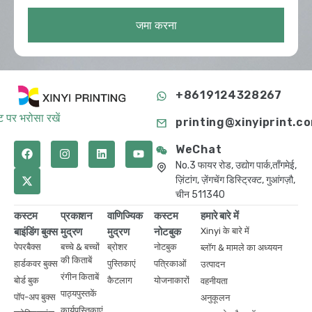
जमा करना
+8619124328267
 पर भरोसा रखें
printing@xinyiprint.c
WeChat
No.3 फायर रोड, उद्योग पार्क,ताँगमेई,
ज़िंटांग, ज़ेंगचेंग डिस्ट्रिक्ट, गुआंगज़ौ,
चीन 511340
कस्टम
प्रकाशन
वाणिज्यिक
कस्टम
हमारे बारे में
बाइंडिंग बुक्स
मुद्रण
मुद्रण
नोटबुक
Xinyi के बारे में
पेपरबैक्स
बच्चे & बच्चों
ब्रोशर
नोटबुक
ब्लॉग & मामले का अध्ययन
की किताबें
हार्डकवर बुक्स
पुस्तिकाएं
पत्रिकाओं
उत्पादन
रंगीन किताबें
बोर्ड बुक
कैटलाग
योजनाकारों
वहनीयता
पाठ्यपुस्तकें
पॉप-अप बुक्स
अनुकूलन
कार्यपुस्तिकाएं