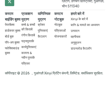
ज़िंटांग, ज़ेंगचेंग डिस्ट्रिक्ट, गुआंगज़ौ,
चीन 511340
कस्टम
प्रकाशन
वाणिज्यिक
कस्टम
हमारे बारे में
बाइंडिंग बुक्स
मुद्रण
मुद्रण
नोटबुक
Xinyi के बारे में
पेपरबैक्स
बच्चे & बच्चों
ब्रोशर
नोटबुक
ब्लॉग & मामले का अध्ययन
की किताबें
हार्डकवर बुक्स
पुस्तिकाएं
पत्रिकाओं
उत्पादन
रंगीन किताबें
बोर्ड बुक
कैटलाग
योजनाकारों
वहनीयता
पाठ्यपुस्तकें
पॉप-अप बुक्स
अनुकूलन
कार्यपुस्तिकाएं
फ्लेक्सिबाउंड
डाउनलोड कैटलॉग
बुक्स
कल्पना &
नवीन पुस्तकें
पत्रिका
कॉपीराइट © 2026 ，गुआंगज़ौ Xinyi प्रिंटिंग कंपनी, लिमिटेड. सर्वाधिकार सुरक्षित.