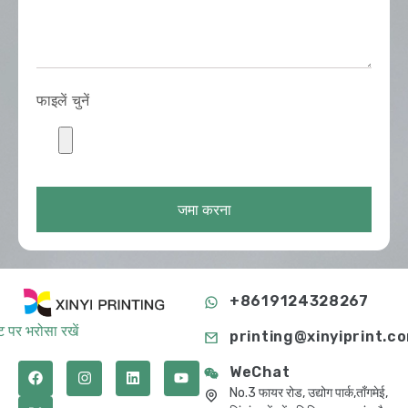
फाइलें चुनें
जमा करना
+8619124328267
 पर भरोसा रखें
printing@xinyiprint.c
WeChat
No.3 फायर रोड, उद्योग पार्क,ताँगमेई,