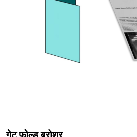
गेट फ़ोल्ड ब्रोशर