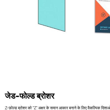
जेड-फोल्ड ब्रोशर
Z-फ़ोल्ड ब्रोशर को "Z" अक्षर के समान आकार बनाने के लिए वैकल्पिक दिशाओं म