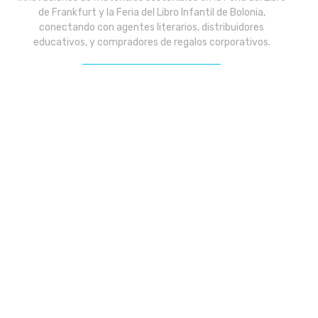
de Frankfurt y la Feria del Libro Infantil de Bolonia,
conectando con agentes literarios, distribuidores
educativos, y compradores de regalos corporativos.
COOPERE CON NOSOTROS
Ready to Elevate Your Print Quality
Today
?
Precios al por mayor
24/7 Respuesta Rápida
Servicio de envío mundial
Imprima con sostenibilidad
SOLICITAR UNA COTIZACIÓN GRATUITA