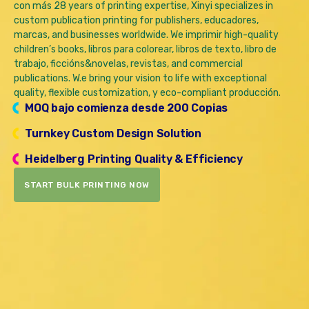
con más
28
years of printing expertise
,
Xinyi specializes in
custom publication printing for publishers
, educadores,
marcas,
and businesses worldwide
.
We
imprimir
high-quality
children’s books
, libros para colorear, libros de texto, libro de
trabajo, ficción
s&novelas,
revistas,
and commercial
publications
. W.
e bring
your vision
to life with exceptional
quality
,
flexible customization
, y
eco-compliant
producción.
MOQ bajo comienza desde 200 Copias
Turnkey Custom Design Solution
Heidelberg Printing Quality
&
Efficiency
START BULK PRINTING NOW