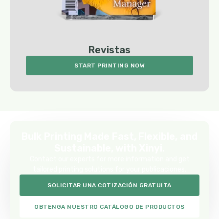
Revistas
START PRINTING NOW
Bulk Printing Made Fast
, Flexible,
and
Sustainable
,
with Xinyi
.
Contact
our experts
for more information and
get
tailored
printing solutions for your
publicaciones.
SOLICITAR UNA COTIZACIÓN GRATUITA
OBTENGA NUESTRO CATÁLOGO DE PRODUCTOS