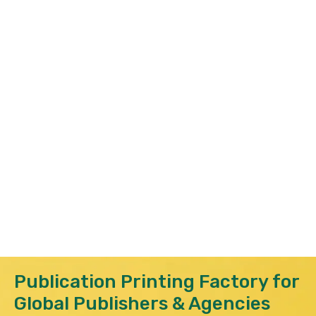
Publication Printing Factory for
Global Publishers
&
Agencies