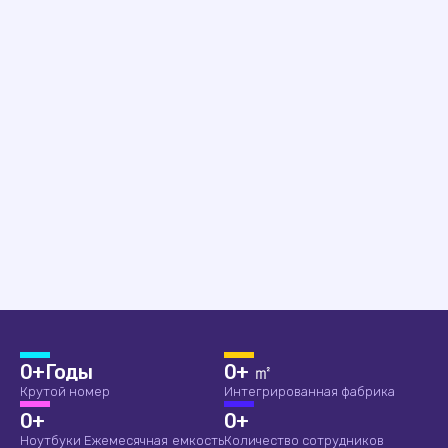
0
+Годы
0
+ ㎡
Крутой номер
Интегрированная фабрика
0
+
0
+
Ноутбуки Ежемесячная емкость
Количество сотрудников