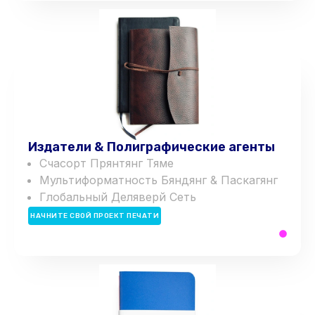
Издатели & Полиграфические агенты
С
час
о
р
т
П
р
я
н
т
я
н
г
Т
я
м
е
Мультиформатность
Б
я
н
д
я
н
г
&
П
а
с
к
а
г
я
н
г
Глобальный
Д
е
л
я
в
е
р
й
Сеть
НАЧНИТЕ СВОЙ ПРОЕКТ ПЕЧАТИ