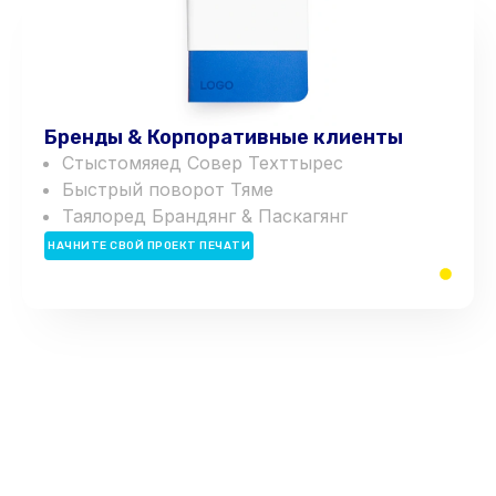
Бренды & Корпоративные клиенты
С
ты
с
т
о
м
я
я
е
д
С
о
в
е
р
Т
е
х
т
ты
р
е
с
Быстрый поворот
Т
я
м
е
Т
а
я
л
о
р
е
д
Б
р
а
н
д
я
н
г
&
П
а
с
к
а
г
я
н
г
НАЧНИТЕ СВОЙ ПРОЕКТ ПЕЧАТИ