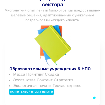
сектора
Многолетний опыт печати блокнотов, мы предоставляем
целевые решения, адаптированные к уникальным
потребностям каждого клиента.
Образовательные учреждения & НПО
Масса
П
р
я
н
т
я
н
г
Скидка
Э
х
с
л
ты
с
я
в
е
С
о
н
т
е
н
т
Стратегия
Экологичная печать
Т
е
с
час
н
я
д
ты
е
с
НАЧНИТЕ СВОЙ ПРОЕКТ ПЕЧАТИ