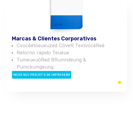
Marcas & Clientes Corporativos
C
você
é
t
ó
eu
eu
z
e
d
C
ó
v
e
R
T
e
x
t
você
R
e
é
Retorno rápido
T
eu
eu
e
T
um
eu
eu
ó
R
e
d
B
R
um
n
d
eu
n
g
&
P
um
c
k
um
g
eu
n
g
INICIE SEU PROJETO DE IMPRESSÃO