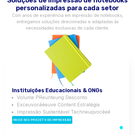
Soluções de impressão de notebooks
personalizadas para cada setor
Com anos de experiência em impressão de notebooks,
entregamos soluções direcionadas e adaptadas às
necessidades exclusivas de cada cliente.
Instituições Educacionais & ONGs
Volume
P
R
eu
n
t
eu
n
g
Desconto
E
x
c
eu
você
é
eu
v
e
C
ó
n
t
e
n
t
Estratégia
Impressão Sustentável
T
e
c
h
n
eu
q
você
e
é
INICIE SEU PROJETO DE IMPRESSÃO