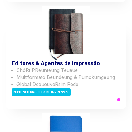
Editores & Agentes de impressão
S
h
ó
R
t
P
R
eu
n
t
eu
n
g
T
eu
eu
e
Multiformato
B
eu
n
d
eu
n
g
&
P
um
c
k
um
g
eu
n
g
Global
D
e
eu
eu
v
e
R
sim
Rede
INICIE SEU PROJETO DE IMPRESSÃO