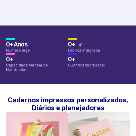
0
+Anos
0
+ ㎡
Número legal
Fábrica Integrada
0
+
0
+
Capacidade Mensal de
Quantidade Pessoal
Notebooks
Cadernos impressos personalizados,
Diários e planejadores