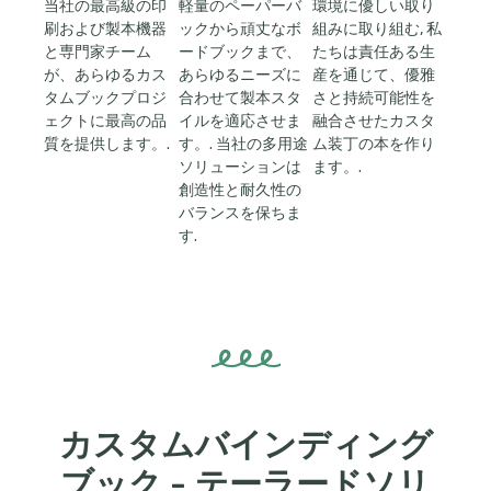
当社の最高級の印
軽量のペーパーバ
環境に優しい取り
刷および製本機器
ックから頑丈なボ
組みに取り組む, 私
と専門家チーム
ードブックまで、
たちは責任ある生
が、あらゆるカス
あらゆるニーズに
産を通じて、優雅
タムブックプロジ
合わせて製本スタ
さと持続可能性を
ェクトに最高の品
イルを適応させま
融合させたカスタ
質を提供します。.
す。. 当社の多用途
ム装丁の本を作り
ソリューションは
ます。.
創造性と耐久性の
バランスを保ちま
す.
カスタムバインディング
ブック - テーラードソリ