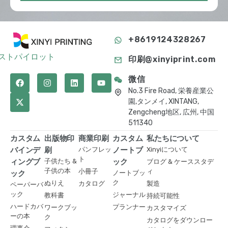
+8619124328267
ストパイロット
印刷@xinyiprint.com
微信
No.3 Fire Road, 栄養産業公
園,タンメイ, XINTANG,
Zengcheng地区, 広州, 中国
511340
カスタム
出版物印
商業印刷
カスタム
私たちについて
バインデ
刷
パンフレッ
ノートブ
Xinyiについて
ト
ィングブ
子供たち &
ック
ブログ & ケーススタデ
子供の本
小冊子
ィ
ック
ノートブッ
ク
ぬりえ
カタログ
製造
ペーパーバ
ック
ジャーナル
教科書
持続可能性
ハードカバ
プランナー
ワークブッ
カスタマイズ
ーの本
ク
カタログをダウンロー