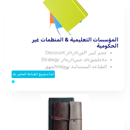
المؤسسات التعليمية & المنظمات غير
الحكومية
حجم كبير
P
ص
n
i
ر
n
i
ز
Discount
ه
x
ج
ل
ش
ق
v
i
ه
ج
س
n
ر
ه
n
ر
Strategy
الطباعة المستدامة
ت
ه
ج
q
i
n
h
ش
ه
ق
ابدأ مشروع الطباعة الخاص بك