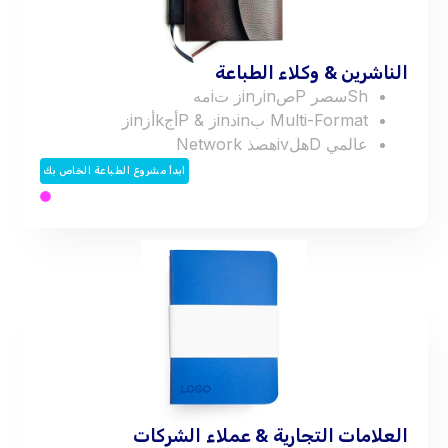
الناشرين & وكلاء الطباعة
h
S
س
ص
ر
P
ص
n
i
ر
n
i
ز
ت
i
م
ه
Multi-Format
ب
n
i
د
n
i
ز
&
P
أ
ج
k
أ
ز
n
i
ز
عالمي
D
ه
ل
v
i
ه
ص
ذ
Network
ابدأ مشروع الطباعة الخاص بك
العلامات التجارية & عملاء الشركات