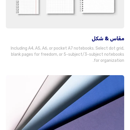
مقاس & شكل
Including A4
, A5, A6,
or pocket A7 notebooks
.
Select dot grid
,
blank pages for freedom
,
or 5-subject/3-subject notebooks
.
for organization