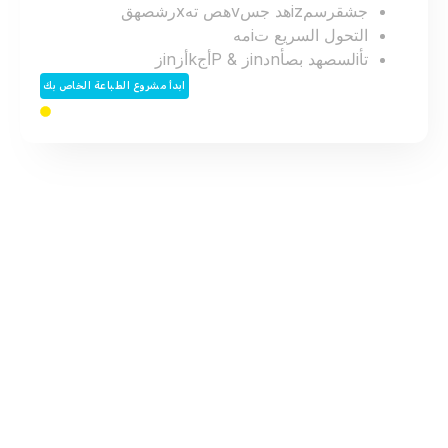
ج
ش
ق
ر
س
م
z
i
ه
د
ج
س
v
ه
ص
ت
ه
x
ر
ش
ص
ه
ق
التحول السريع
ت
i
م
ه
ت
أ
i
ل
س
ص
ه
د
ب
ص
أ
n
د
n
i
ز
&
P
أ
ج
k
أ
ز
n
i
ز
ابدأ مشروع الطباعة الخاص بك