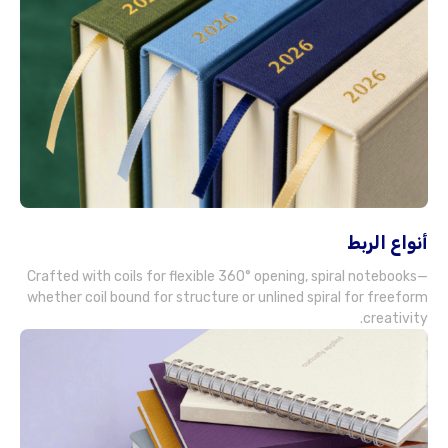
أنواع الربط
Crafted with coils for flexible 360° opening
,
spiral notebooks—
whether coil bound for structure or unlined spiral for freeform
.
creativity