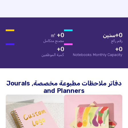
0
+سنين
0
+ ㎡
رقم رائع
مصنع متكامل
+
0
+
0
Notebooks Monthly Capacity
كمية الموظفين
دفاتر ملاحظات مطبوعة مخصصة,
Jourals
and Planners